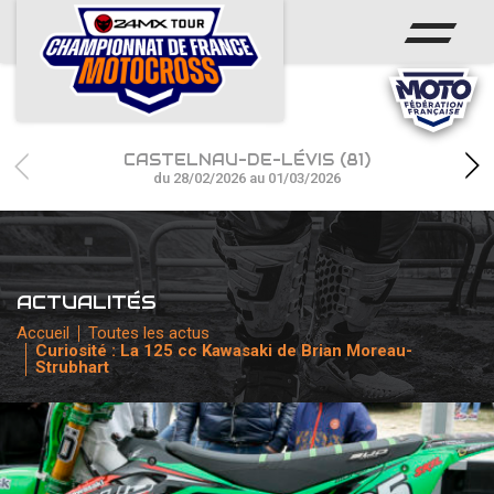
ACCUEIL
ACTUS
CALENDRIER
CASTELNAU-DE-LÉVIS (81)
RÉSULTATS
du 28/02/2026 au 01/03/2026
PHOTOS / WEB TV
CHAMPIONNAT
ACTUALITÉS
PARTENAIRES
Accueil
Toutes les actus
Curiosité : La 125 cc Kawasaki de Brian Moreau-
Strubhart
accéder à la billetterie