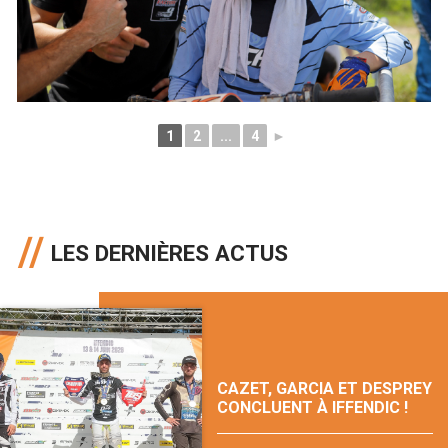
1
2
...
4
►
LES DERNIÈRES ACTUS
CAZET, GARCIA ET DESPREY
CONCLUENT À IFFENDIC !