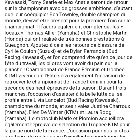
Kawasaki, Tomy Searle et Max Anstie seront de retour
sur le championnat avec de grosses ambitions, d’autant
que leur coéquipier Ben Townley, double champion du
monde, devrait être présent pour la première fois sur le
championnat. Il faudra également compter sur les «
locaux » Thomas Allier (Yamaha) et Christophe Martin
(Honda) qui ont réalisé de très bonnes prestations à
Gueugnon. Ajoutez à cela les retours de blessure de
Cyrille Coulon (Suzuki) et de Dylan Ferrandis (Bud
Racing Kawasaki), et l’on comprend vite qu’en ce jour de
fête du travail, les pilotes vont avoir du pain sur la
planche !
Championnat de France Féminin et trophée
KTM
La venue de l’Elite sera également l’occasion de
retrouver le championnat de France Féminin pour la
seconde des neuf épreuves de la saison. Durant trois
manches, l’occasion d’assister à la belle lutte qui se
profile entre Livia Lancelot (Bud Racing Kawasaki),
championne du monde, et ses rivales Justine Charroux
(Yamaha), Elien De Winter (KTM) et Laura Boog
(Yamaha). Le motoclub Marle et Plomion accueillera
également l’épreuve de sélection du Trophée KTM pour
la partie nord de la France. L’occasion pour nos pilotes
amateurs de rouler dans d’excellentes conditions, les