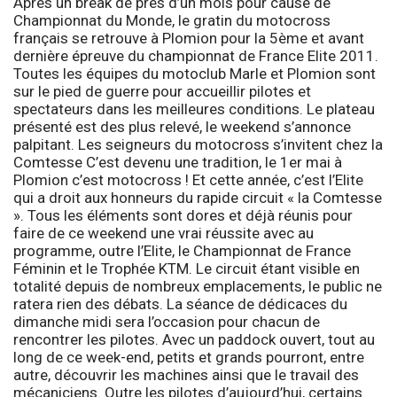
Après un break de près d’un mois pour cause de
Championnat du Monde, le gratin du motocross
français se retrouve à Plomion pour la 5ème et avant
dernière épreuve du championnat de France Elite 2011.
Toutes les équipes du motoclub Marle et Plomion sont
sur le pied de guerre pour accueillir pilotes et
spectateurs dans les meilleures conditions. Le plateau
présenté est des plus relevé, le weekend s’annonce
palpitant.
Les seigneurs du motocross s’invitent chez la
Comtesse
C’est devenu une tradition, le 1er mai à
Plomion c’est motocross ! Et cette année, c’est l’Elite
qui a droit aux honneurs du rapide circuit « la Comtesse
». Tous les éléments sont dores et déjà réunis pour
faire de ce weekend une vrai réussite avec au
programme, outre l’Elite, le Championnat de France
Féminin et le Trophée KTM. Le circuit étant visible en
totalité depuis de nombreux emplacements, le public ne
ratera rien des débats. La séance de dédicaces du
dimanche midi sera l’occasion pour chacun de
rencontrer les pilotes. Avec un paddock ouvert, tout au
long de ce week-end, petits et grands pourront, entre
autre, découvrir les machines ainsi que le travail des
mécaniciens. Outre les pilotes d’aujourd’hui, certains