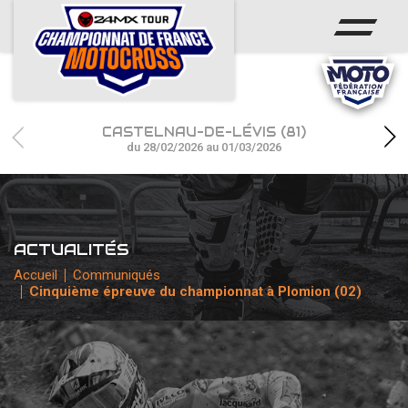
ACCUEIL
ACTUS
CALENDRIER
CASTELNAU-DE-LÉVIS (81)
RÉSULTATS
du 28/02/2026 au 01/03/2026
PHOTOS / WEB TV
CHAMPIONNAT
ACTUALITÉS
PARTENAIRES
Accueil
Communiqués
Cinquième épreuve du championnat à Plomion (02)
accéder à la billetterie