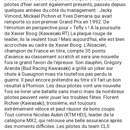
pilotes d’hier seront également présents, passés depuis
quelques années du côté du management : Jacky
Vimond, Mickaël Pichon et Yves Demaria qui avait
remporté ici son premier Grand Prix en 1992. De
l’émotion en perspective pour « Tefly » !
A la poursuite
de Xavier Boog (Kawasaki RT)
La plaque rouge de
leader, ils la veulent tous ! Mais aujourd’hui, elle est bien
accrochée au cadre de Xavier Boog. L’Alsacien,
champion de France en titre, compte 35 points
d’avance au classement scratch et sera une nouvelle
fois le grand favori de l’épreuve. Son dauphin, Grégory
Aranda (Bud Racing Kawasaki) a grillé un joker sur
chute à Gueugnon mais n’a toutefois pas perdu la
guerre. Il peut encore prétendre au titre s’il fait un bon
résultat à Plomion. Les deux pilotes vont une nouvelle
fois se livrer une bataille sans merci mais de nombreux
pilotes peuvent venir jouer les troubles fêtes. Florent
Richier (Kawasaki), troisième, est toujours
extrêmement véloce et peut réussir de bons coups.
Tout comme Nicolas Aubin (KTM HDI), leader de la
catégorie MX2, qui retrouve une belle assurance après
des moments difficiles. Les pilotes du team CLS