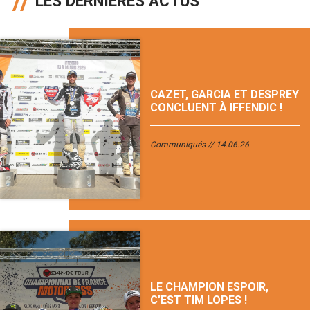
LES DERNIÈRES ACTUS
CAZET, GARCIA ET DESPREY
CONCLUENT À IFFENDIC !
Communiqués
14.06.26
LE CHAMPION ESPOIR,
C’EST TIM LOPES !