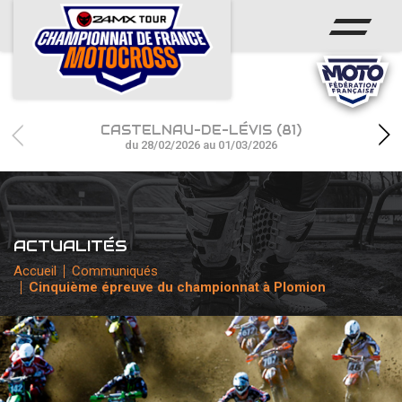
ACCUEIL
ACTUS
CALENDRIER
CASTELNAU-DE-LÉVIS (81)
RÉSULTATS
du 28/02/2026 au 01/03/2026
PHOTOS / WEB TV
CHAMPIONNAT
ACTUALITÉS
PARTENAIRES
Accueil
Communiqués
Cinquième épreuve du championnat à Plomion
accéder à la billetterie