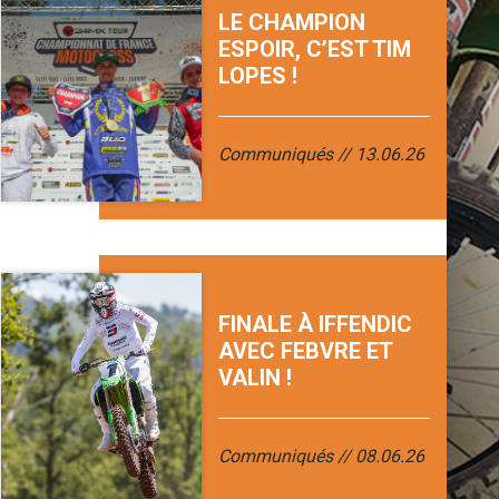
LE CHAMPION
ESPOIR, C’EST TIM
LOPES !
Communiqués
13.06.26
FINALE À IFFENDIC
AVEC FEBVRE ET
VALIN !
Communiqués
08.06.26