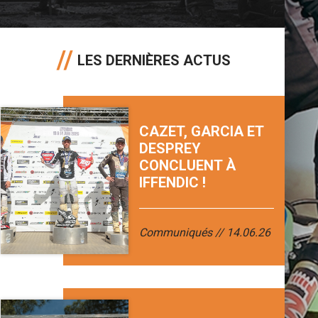
LES DERNIÈRES ACTUS
CAZET, GARCIA ET
DESPREY
CONCLUENT À
IFFENDIC !
Communiqués
14.06.26