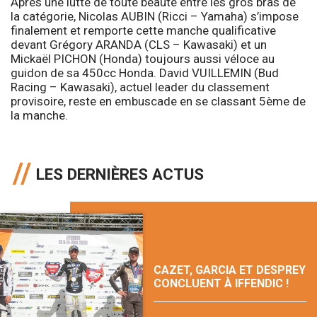
Après une lutte de toute beauté entre les gros bras de
la catégorie, Nicolas AUBIN (Ricci – Yamaha) s’impose
finalement et remporte cette manche qualificative
devant Grégory ARANDA (CLS – Kawasaki) et un
Mickaël PICHON (Honda) toujours aussi véloce au
guidon de sa 450cc Honda. David VUILLEMIN (Bud
Racing – Kawasaki), actuel leader du classement
provisoire, reste en embuscade en se classant 5ème de
la manche.
LES DERNIÈRES ACTUS
CAZET, GARCIA ET DESPREY
CONCLUENT À IFFENDIC !