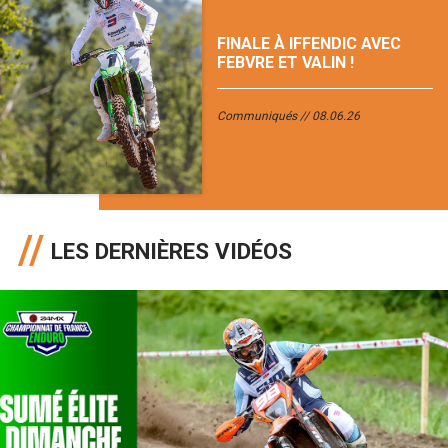
FINALE À IFFENDIC AVEC
FEBVRE ET VALIN !
Communiqués
08.06.26
LES DERNIÈRES VIDÉOS