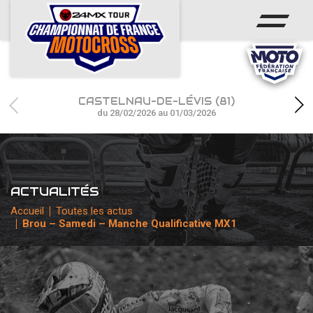
ACCUEIL
ACTUS
CALENDRIER
CASTELNAU-DE-LÉVIS (81)
RÉSULTATS
du 28/02/2026 au 01/03/2026
PHOTOS / WEB TV
CHAMPIONNAT
ACTUALITÉS
PARTENAIRES
Accueil
Toutes les actus
Brou – Samedi – Manche Qualificative MX1
accéder à la billetterie