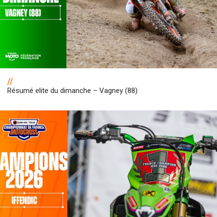
//
Résumé elite du dimanche – Vagney (88)