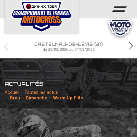
ACCUEIL
ACTUS
CALENDRIER
CASTELNAU-DE-LÉVIS (81)
RÉSULTATS
du 28/02/2026 au 01/03/2026
PHOTOS / WEB TV
CHAMPIONNAT
ACTUALITÉS
PARTENAIRES
Accueil
Toutes les actus
Brou – Dimanche – Warm Up Elite
accéder à la billetterie