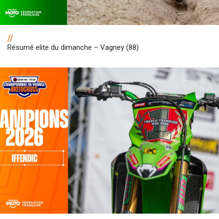
//
Résumé elite du dimanche – Vagney (88)