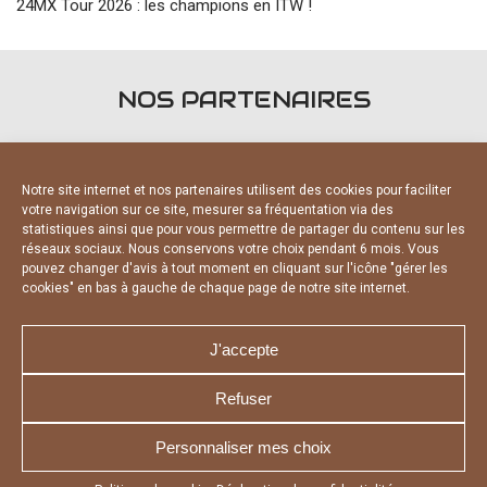
24MX Tour 2026 : les champions en ITW !
NOS PARTENAIRES
Notre site internet et nos partenaires utilisent des cookies pour faciliter
votre navigation sur ce site, mesurer sa fréquentation via des
statistiques ainsi que pour vous permettre de partager du contenu sur les
réseaux sociaux. Nous conservons votre choix pendant 6 mois. Vous
PARTENAIRES OFFICIELS
pouvez changer d'avis à tout moment en cliquant sur l'icône "gérer les
cookies" en bas à gauche de chaque page de notre site internet.
J'accepte
Refuser
NOUS CONTACTER
MENTIONS LÉGALES
Personnaliser mes choix
CHARTE DE CONFIDENTIALITÉ
DÉCLARATION DE CONFIDENTIALITÉ
POLITIQUE D’UTILISATION DES COOKIES
RÉALISÉ PAR L’AGENCE WEB A3 WEB