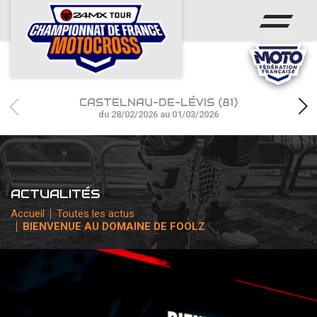
ACCUEIL
ACTUS
CALENDRIER
CASTELNAU-DE-LÉVIS (81)
RÉSULTATS
du 28/02/2026 au 01/03/2026
PHOTOS / WEB TV
CHAMPIONNAT
ACTUALITÉS
PARTENAIRES
Accueil
Toutes les actus
BIENVENUE AU DOMAINE DE FOOLZ
accéder à la billetterie