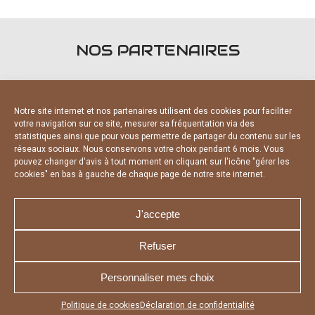
NOS PARTENAIRES
Notre site internet et nos partenaires utilisent des cookies pour faciliter
votre navigation sur ce site, mesurer sa fréquentation via des
statistiques ainsi que pour vous permettre de partager du contenu sur les
PARTENAIRES OFFICIELS
réseaux sociaux. Nous conservons votre choix pendant 6 mois. Vous
pouvez changer d'avis à tout moment en cliquant sur l'icône "gérer les
cookies" en bas à gauche de chaque page de notre site internet.
J'accepte
Refuser
NOUS CONTACTER
MENTIONS LÉGALES
CHARTE DE CONFIDENTIALITÉ
DÉCLARATION DE CONFIDENTIALITÉ
Personnaliser mes choix
POLITIQUE D’UTILISATION DES COOKIES
RÉALISÉ PAR L’AGENCE WEB A3 WEB
Appuyez sur le bouton partager en bas de votre
Politique de cookies
Déclaration de confidentialité