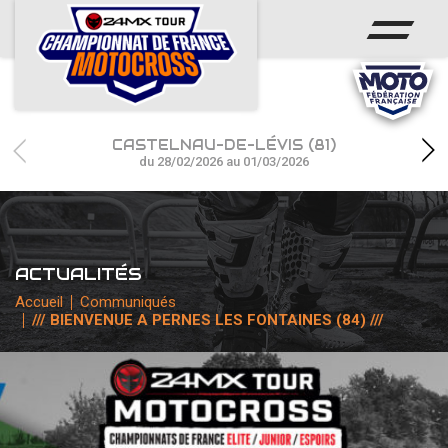
ACCUEIL
ACTUS
CALENDRIER
CASTELNAU-DE-LÉVIS (81)
RÉSULTATS
du 28/02/2026 au 01/03/2026
PHOTOS / WEB TV
CHAMPIONNAT
ACTUALITÉS
PARTENAIRES
Accueil
Communiqués
/// BIENVENUE A PERNES LES FONTAINES (84) ///
accéder à la billetterie