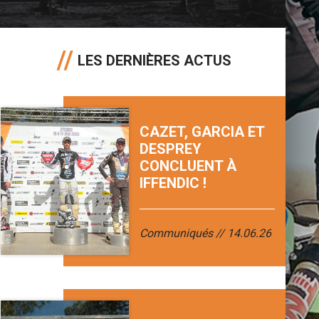
LES DERNIÈRES ACTUS
CAZET, GARCIA ET
DESPREY
CONCLUENT À
IFFENDIC !
Communiqués
14.06.26