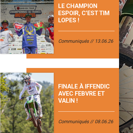
LE CHAMPION
ESPOIR, C’EST TIM
LOPES !
Communiqués
13.06.26
FINALE À IFFENDIC
AVEC FEBVRE ET
VALIN !
Communiqués
08.06.26