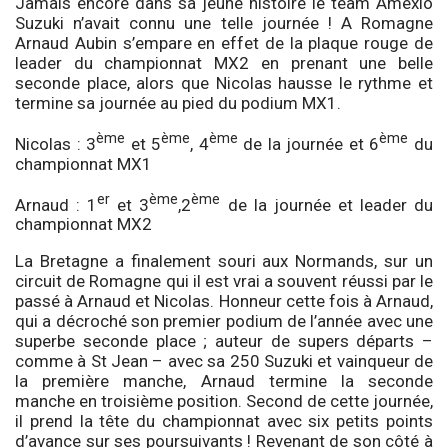
Jamais encore dans sa jeune histoire le team Amexio
Suzuki n’avait connu une telle journée ! A Romagne
Arnaud Aubin s’empare en effet de la plaque rouge de
leader du championnat MX2 en prenant une belle
seconde place, alors que Nicolas hausse le rythme et
termine sa journée au pied du podium MX1.
ème
ème
ème
ème
Nicolas : 3
et 5
, 4
de la journée et 6
du
championnat MX1
er
ème
ème
Arnaud : 1
et 3
,2
de la journée et leader du
championnat MX2
La Bretagne a finalement souri aux Normands, sur un
circuit de Romagne qui il est vrai a souvent réussi par le
passé à Arnaud et Nicolas. Honneur cette fois à Arnaud,
qui a décroché son premier podium de l’année avec une
superbe seconde place ; auteur de supers départs –
comme à St Jean – avec sa 250 Suzuki et vainqueur de
la première manche, Arnaud termine la seconde
manche en troisième position. Second de cette journée,
il prend la tête du championnat avec six petits points
d’avance sur ses poursuivants ! Revenant de son côté à