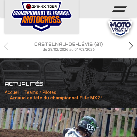
ACCUEIL
ACTUS
CALENDRIER
CASTELNAU-DE-LÉVIS (81)
RÉSULTATS
du 28/02/2026 au 01/03/2026
PHOTOS / WEB TV
CHAMPIONNAT
ACTUALITÉS
PARTENAIRES
Accueil
Teams / Pilotes
Arnaud en tête du championnat Elite MX2 !
accéder à la billetterie