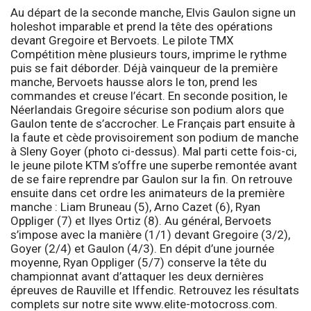
Au départ de la seconde manche, Elvis Gaulon signe un
holeshot imparable et prend la tête des opérations
devant Gregoire et Bervoets. Le pilote TMX
Compétition mène plusieurs tours, imprime le rythme
puis se fait déborder. Déjà vainqueur de la première
manche, Bervoets hausse alors le ton, prend les
commandes et creuse l’écart. En seconde position, le
Néerlandais Gregoire sécurise son podium alors que
Gaulon tente de s’accrocher. Le Français part ensuite à
la faute et cède provisoirement son podium de manche
à Sleny Goyer (photo ci-dessus). Mal parti cette fois-ci,
le jeune pilote KTM s’offre une superbe remontée avant
de se faire reprendre par Gaulon sur la fin. On retrouve
ensuite dans cet ordre les animateurs de la première
manche : Liam Bruneau (5), Arno Cazet (6), Ryan
Oppliger (7) et Ilyes Ortiz (8). Au général, Bervoets
s’impose avec la manière (1/1) devant Gregoire (3/2),
Goyer (2/4) et Gaulon (4/3). En dépit d’une journée
moyenne, Ryan Oppliger (5/7) conserve la tête du
championnat avant d’attaquer les deux dernières
épreuves de Rauville et Iffendic. Retrouvez les résultats
complets sur notre site
www.elite-motocross.com
.