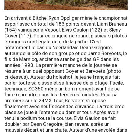
En arrivant à Bitche, Ryan Oppliger mène le championnat
espoir avec un total de 183 points devant Liam Bruneau
(154) vainqueur à Vesoul, Elvis Gaulon (122) et Sleny
Goyer (117). Pour ce cinquième round, plusieurs pilotes
étrangers sont également de la partie. C’est
notamment le cas du Néerlandais Dean Grégoire,
auteur de la pôle de son groupe et de Jarne Bervoets, le
fils de Marnicq, ancienne star belge des GP dans les
années 1990. La première manche de la journée se
résume à un duel opposant Goyer et Bervoets (photo
ci-dessus). Auteur du holeshot, le jeune français fait
parler toute sa classe et sa finesse de pilotage. Facile,
technique, SG350 mène un bon moment avant de se
faire reprendre dans les dernières minutes. Pour sa
première sur le 24MX Tour, Bervoets s’impose
finalement avec neuf secondes d’avance. La troisième
place se joue à l’entame du dernier tour. Après avoir
tenu le podium toute la course, Elvis Gaulon se fait
doubler par Dean Gregoire, bien revenu après un
mauvais départ et une chute. Auteur d’une envolée dans