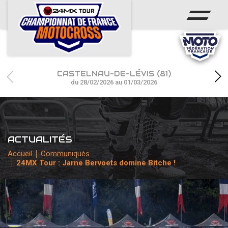
ACCUEIL
ACTUS
CALENDRIER
CASTELNAU-DE-LÉVIS (81)
RÉSULTATS
du 28/02/2026 au 01/03/2026
PHOTOS / WEB TV
CHAMPIONNAT
ACTUALITÉS
PARTENAIRES
Accueil
Communiqués
24MX Tour : Jarne Bervoets domine Bitche !
accéder à la billetterie