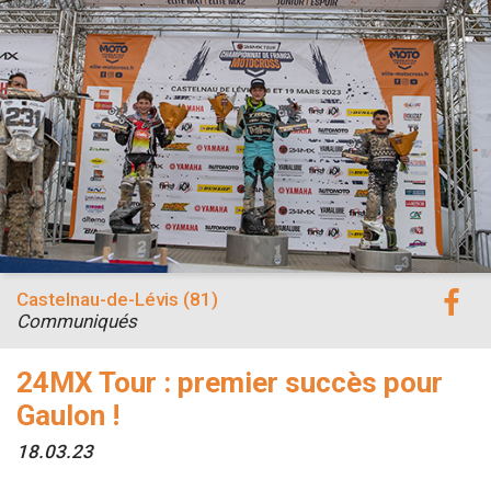
Castelnau-de-Lévis (81)
Communiqués
24MX Tour : premier succès pour
Gaulon !
18.03.23