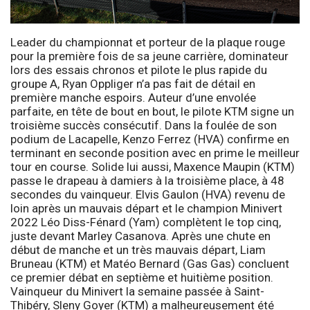
Leader du championnat et porteur de la plaque rouge
pour la première fois de sa jeune carrière, dominateur
lors des essais chronos et pilote le plus rapide du
groupe A, Ryan Oppliger n’a pas fait de détail en
première manche espoirs. Auteur d’une envolée
parfaite, en tête de bout en bout, le pilote KTM signe un
troisième succès consécutif. Dans la foulée de son
podium de Lacapelle, Kenzo Ferrez (HVA) confirme en
terminant en seconde position avec en prime le meilleur
tour en course. Solide lui aussi, Maxence Maupin (KTM)
passe le drapeau à damiers à la troisième place, à 48
secondes du vainqueur. Elvis Gaulon (HVA) revenu de
loin après un mauvais départ et le champion Minivert
2022 Léo Diss-Fénard (Yam) complètent le top cinq,
juste devant Marley Casanova. Après une chute en
début de manche et un très mauvais départ, Liam
Bruneau (KTM) et Matéo Bernard (Gas Gas) concluent
ce premier débat en septième et huitième position.
Vainqueur du Minivert la semaine passée à Saint-
Thibéry, Sleny Goyer (KTM) a malheureusement été