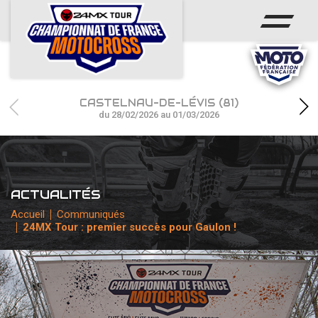
ACCUEIL
ACTUS
CALENDRIER
CASTELNAU-DE-LÉVIS (81)
RÉSULTATS
du 28/02/2026 au 01/03/2026
PHOTOS / WEB TV
CHAMPIONNAT
ACTUALITÉS
PARTENAIRES
Accueil
Communiqués
24MX Tour : premier succès pour Gaulon !
accéder à la billetterie