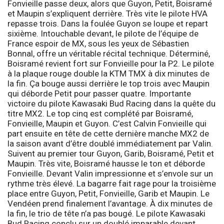
Fonvieille passe deux, alors que Guyon, Petit, Boisramé
et Maupin s’expliquent derrière. Très vite le pilote HVA
repasse trois. Dans la foulée Guyon se loupe et repart
sixième. Intouchable devant, le pilote de l’équipe de
France espoir de MX, sous les yeux de Sébastien
Bonnal, offre un véritable récital technique. Déterminé,
Boisramé revient fort sur Fonvieille pour la P2. Le pilote
à la plaque rouge double la KTM TMX à dix minutes de
la fin. Ça bouge aussi derrière le top trois avec Maupin
qui déborde Petit pour passer quatre. Importante
victoire du pilote Kawasaki Bud Racing dans la quête du
titre MX2. Le top cinq est complété par Boisramé,
Fonvieille, Maupin et Guyon. C’est Calvin Fonvieille qui
part ensuite en tête de cette dernière manche MX2 de
la saison avant d’être doublé immédiatement par Valin.
Suivent au premier tour Guyon, Garib, Boisramé, Petit et
Maupin. Très vite, Boisramé hausse le ton et déborde
Fonvieille. Devant Valin impressionne et s’envole sur un
rythme très élevé. La bagarre fait rage pour la troisième
place entre Guyon, Petit, Fonvieille, Garib et Maupin. Le
Vendéen prend finalement l’avantage. À dix minutes de
la fin, le trio de tête n’a pas bougé. Le pilote Kawasaki
Bud Racing conclu sur un doublé imparable devant