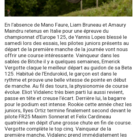
En l’absence de Mano Faure, Liam Bruneau et Amaury
Maindru retenus en Italie pour une épreuve du
championnat d’Europe 125, de Yannis Lopes blessé le
samedi lors des essais, les pilotes juniors présents au
départ de la première manche de la journée vont nous
offrir une course intéressante. Vainqueur dans les
sables de Bitche il y a quelques semaines, Emerick
Vergotte claque le meilleur départ au guidon de sa Beta
125. Habitué de l’Endurokid, le garçon est dans le
rythme et prouve une belle vitesse de pointe en début
de manche. Au fil des tours, la physionomie de course
évolue. Eliot Vidalenc très bien parti lui aussi revient,
passe en tête et creuse l’écart. Derrière lui, la bagarre
pour le podium est intense. Rookie cette année chez les
juniors, Ilyes Ortiz termine finalement second devant le
pilote FR25 Maxim Sonnerat et Felix Cardineau
quatrième en dépit d’une grosse chute en fin de course.
Vergotte complète le top cinq. Vainqueur de la
première manche, Vidalenc prend immédiatement les