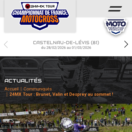
ACCUEIL
ACTUS
CALENDRIER
CASTELNAU-DE-LÉVIS (81)
RÉSULTATS
du 28/02/2026 au 01/03/2026
PHOTOS / WEB TV
CHAMPIONNAT
ACTUALITÉS
PARTENAIRES
Accueil
Communiqués
24MX Tour : Brunet, Valin et Desprey au sommet !
accéder à la billetterie